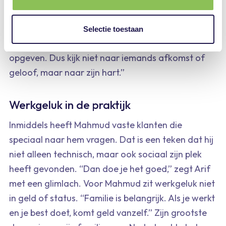
deuren te snel dichtgooit voor dit soort jongeren,
raken ze makkelijk de weg kwijt. Je moet
Selectie toestaan
openstaan voor andere culturen en niet te snel
opgeven. Dus kijk niet naar iemands afkomst of
geloof, maar naar zijn hart.”
Werkgeluk in de praktijk
Inmiddels heeft Mahmud vaste klanten die
speciaal naar hem vragen. Dat is een teken dat hij
niet alleen technisch, maar ook sociaal zijn plek
heeft gevonden. “Dan doe je het goed,” zegt Arif
met een glimlach. Voor Mahmud zit werkgeluk niet
in geld of status. “Familie is belangrijk. Als je werkt
en je best doet, komt geld vanzelf.” Zijn grootste