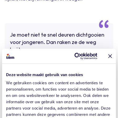
Je moet niet te snel deuren dichtgooien
voor jongeren. Dan raken ze de weg
kwijt.
Arif
Deze website maakt gebruik van cookies
We gebruiken cookies om content en advertenties te
personaliseren, om functies voor social media te bieden
en om ons websiteverkeer te analyseren. Ook delen we
Maar de overgang was niet altijd makkelijk.
informatie over uw gebruik van onze site met onze
partners voor social media, adverteren en analyse. Deze
Andere afspraken, op tijd komen, structuur: beide
partners kunnen deze gegevens combineren met andere
kanten moesten zich af en toe aanpassen. Arif: “In