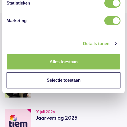
Deel deze pagina
Statistieken
Marketing
Lees verder
Details tonen
Alles toestaan
07 juli 2026
Gezond werken begint bij Tiem
Selectie toestaan
01 juli 2026
Jaarverslag 2025