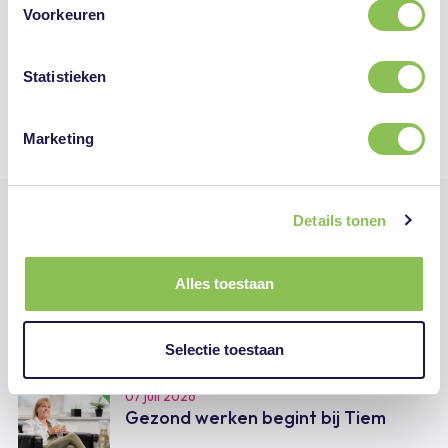
aangemeld? Doe dat dan via
deze link
of de knop
Voorkeuren
hierboven.
Statistieken
Deel deze pagina
Marketing
Details tonen
Alles toestaan
Lees verder
Selectie toestaan
07 juli 2026
Gezond werken begint bij Tiem