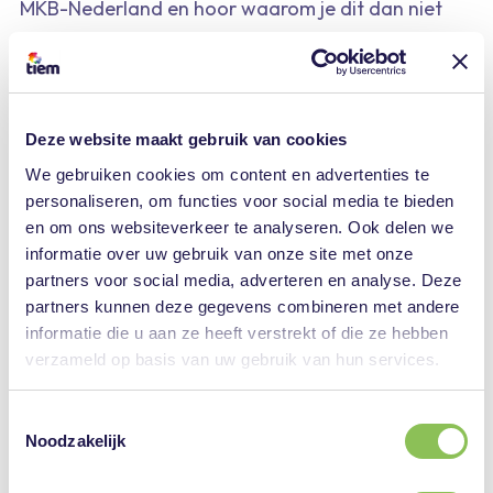
MKB-Nederland en hoor waarom je dit dan niet
mag missen!
Praktische informatie
Deze website maakt gebruik van cookies
We gebruiken cookies om content en advertenties te
Wat?
Interactieve voorstelling over
personaliseren, om functies voor social media te bieden
laaggeletterdheid (toegang is gratis)
en om ons websiteverkeer te analyseren. Ook delen we
Wanneer?
Dinsdag 20 mei, inloop 18:30 uur | Start
informatie over uw gebruik van onze site met onze
19:00 uur | Netwerkborrel 21:00 uur
partners voor social media, adverteren en analyse. Deze
Waar?
Schouwburg Odeon, Zwolle –
partners kunnen deze gegevens combineren met andere
informatie die u aan ze heeft verstrekt of die ze hebben
Hanzestrohmzaal
verzameld op basis van uw gebruik van hun services.
Voor wie?
Werkgevers en HR-professionals in
Zwolle
Toestemmingsselectie
Noodzakelijk
We hopen je te zien op 20 mei! Heb je je nog niet