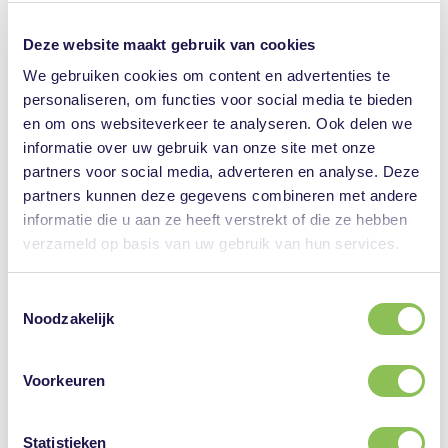
Deze website maakt gebruik van cookies
We gebruiken cookies om content en advertenties te
personaliseren, om functies voor social media te bieden
en om ons websiteverkeer te analyseren. Ook delen we
informatie over uw gebruik van onze site met onze
partners voor social media, adverteren en analyse. Deze
partners kunnen deze gegevens combineren met andere
informatie die u aan ze heeft verstrekt of die ze hebben
verzameld op basis van uw gebruik van hun services.
NewBees Inc. liet deelnemers de culturele
verschillen op de werkvloer onder de loep nemen
Toestemmingsselectie
Noodzakelijk
en bood praktische tools die theorie direct in actie
omzetten voor een inclusieve samenwerking.
Voorkeuren
De interactieve sessie van STOottroepen Techniek
liet zien hoe de kracht van generatiediversiteit
Statistieken