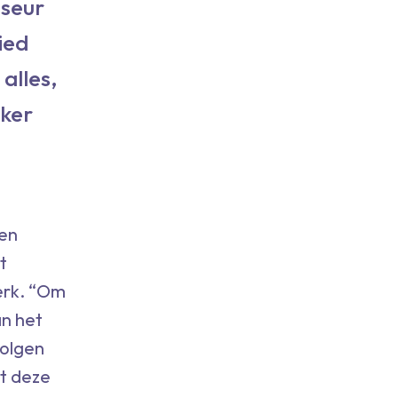
iseur
ied
alles,
jker
een
t
werk. “Om
an het
volgen
at deze