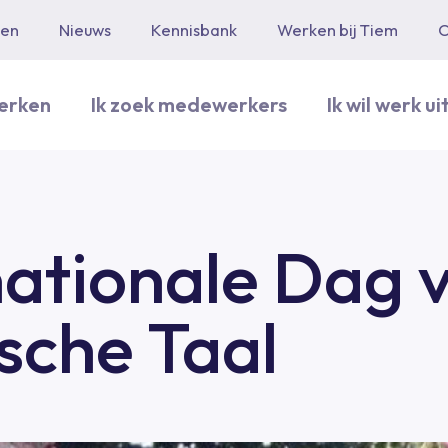
len
Nieuws
Kennisbank
Werken bij Tiem
C
werken
Ik zoek medewerkers
Ik wil werk u
nationale Dag 
sche Taal