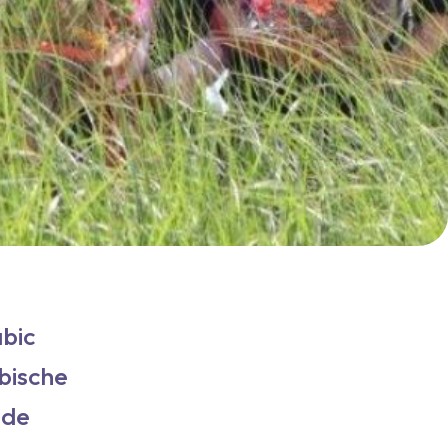
abic
bische
lde