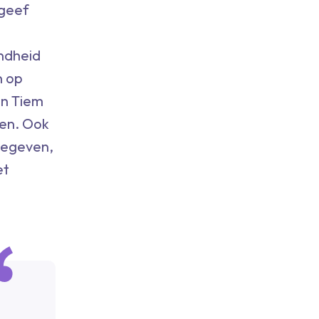
 geef
ondheid
n op
an Tiem
ren. Ook
gegeven,
et