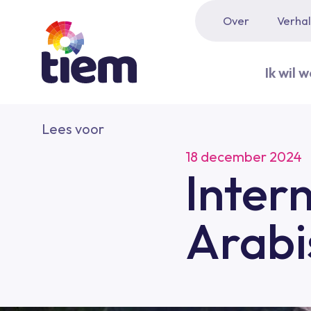
Over
Verha
Ik wil 
Lees voor
18 december 2024
Inter
Arabi