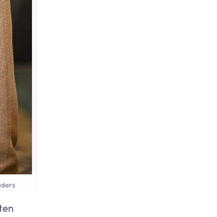
uders
ten