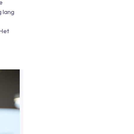
e
g lang
 Het